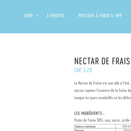
SHOP
À PROPOS
PRESSER À FROID & HPP
NECTAR DE FRAIS
CHF
3.20
Le Nectar de Fraise est une ode à l’été,
nectar capture l’essence de la fraise d
évoque les jours ensoleillés et les déli
LES INGRÉDIENTS :
Purée de fraise 50%, eau, sucre, acide 