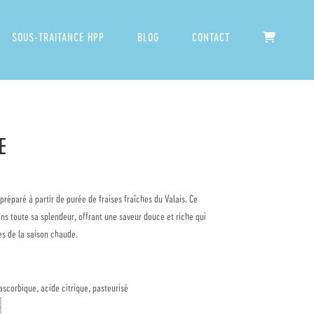
SOUS-TRAITANCE HPP
BLOG
CONTACT
E
 préparé à partir de purée de fraises fraîches du Valais. Ce
ans toute sa splendeur, offrant une saveur douce et riche qui
ces de la saison chaude.
ascorbique, acide citrique, pasteurisé