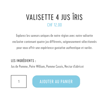
VALISETTE 4 JUS ÎRIS
CHF
12.00
Explorez les saveurs uniques de notre région avec notre valisette
exclusive contenant quatre jus différents, soigneusement sélectionnés
pour vous offrir une expérience gustative authentique et variée.
LES INGRÉDIENTS :
Jus de Pomme, Poire William, Pomme Cassis, Nectar d'abricot
QUANTITÉ
AJOUTER AU PANIER
DE
VALISETTE
4
JUS
ÎRIS